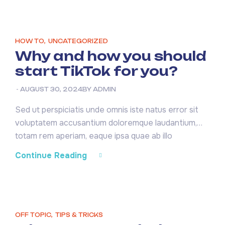
quia voluptas sit aspernatur aut odit aut fugit, sed
quia consequuntur magni dolores eos qui ratione
voluptatem sequi nesciunt. Neque […]
HOW TO
,
UNCATEGORIZED
Why and how you should
start TikTok for you?
AUGUST 30, 2024
BY
ADMIN
Sed ut perspiciatis unde omnis iste natus error sit
voluptatem accusantium doloremque laudantium,
totam rem aperiam, eaque ipsa quae ab illo
inventore veritatis et quasi architecto beatae vitae
Continue Reading
dicta sunt explicabo. Nemo enim ipsam voluptatem
quia voluptas sit aspernatur aut odit aut fugit, sed
quia consequuntur magni dolores eos qui ratione
voluptatem sequi nesciunt. Neque […]
OFF TOPIC
,
TIPS & TRICKS