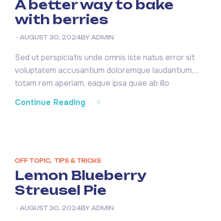
A better way to bake
with berries
AUGUST 30, 2024
BY
ADMIN
Sed ut perspiciatis unde omnis iste natus error sit
voluptatem accusantium doloremque laudantium,
totam rem aperiam, eaque ipsa quae ab illo
inventore veritatis et quasi architecto beatae vitae
Continue Reading
dicta sunt explicabo. Nemo enim ipsam voluptatem
quia voluptas sit aspernatur aut odit aut fugit, sed
quia consequuntur magni dolores eos qui ratione
voluptatem sequi nesciunt. Neque […]
OFF TOPIC
,
TIPS & TRICKS
Lemon Blueberry
Streusel Pie
AUGUST 30, 2024
BY
ADMIN