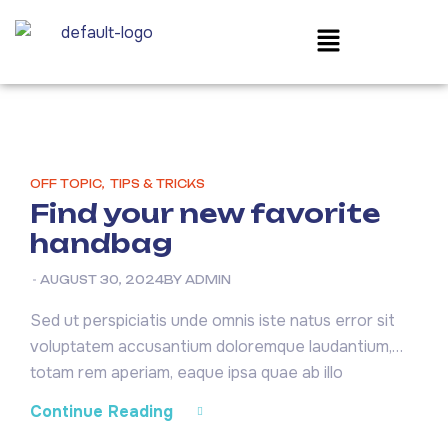
OFF TOPIC
,
TIPS & TRICKS
Find your new favorite
handbag
AUGUST 30, 2024
BY
ADMIN
Sed ut perspiciatis unde omnis iste natus error sit
voluptatem accusantium doloremque laudantium,
totam rem aperiam, eaque ipsa quae ab illo
inventore veritatis et quasi architecto beatae vitae
Continue Reading
dicta sunt explicabo. Nemo enim ipsam voluptatem