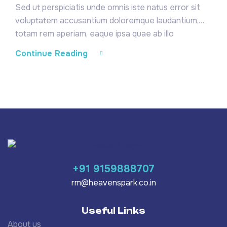
Sed ut perspiciatis unde omnis iste natus error sit
voluptatem accusantium doloremque laudantium,
totam rem aperiam, eaque ipsa quae ab illo
inventore veritatis et quasi architecto beatae vitae
Continue Reading
dicta sunt explicabo. Nemo enim ipsam voluptatem
quia voluptas sit aspernatur aut odit aut fugit, sed
quia consequuntur magni dolores eos qui ratione
voluptatem sequi nesciunt. Neque […]
+91 9159888707
rm@heavenspark.co.in
Useful Links
About us