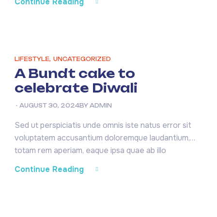
Continue Reading
dicta sunt explicabo. Nemo enim ipsam voluptatem
quia voluptas sit aspernatur aut odit aut fugit, sed
quia consequuntur magni dolores eos qui ratione
voluptatem sequi nesciunt. Neque […]
LIFESTYLE
,
UNCATEGORIZED
A Bundt cake to
celebrate Diwali
AUGUST 30, 2024
BY
ADMIN
Sed ut perspiciatis unde omnis iste natus error sit
voluptatem accusantium doloremque laudantium,
totam rem aperiam, eaque ipsa quae ab illo
inventore veritatis et quasi architecto beatae vitae
Continue Reading
dicta sunt explicabo. Nemo enim ipsam voluptatem
quia voluptas sit aspernatur aut odit aut fugit, sed
quia consequuntur magni dolores eos qui ratione
voluptatem sequi nesciunt. Neque […]