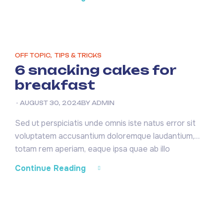
dicta sunt explicabo. Nemo enim ipsam voluptatem
quia voluptas sit aspernatur aut odit aut fugit, sed
quia consequuntur magni dolores eos qui ratione
voluptatem sequi nesciunt. Neque […]
OFF TOPIC
,
TIPS & TRICKS
6 snacking cakes for
breakfast
AUGUST 30, 2024
BY
ADMIN
Sed ut perspiciatis unde omnis iste natus error sit
voluptatem accusantium doloremque laudantium,
totam rem aperiam, eaque ipsa quae ab illo
inventore veritatis et quasi architecto beatae vitae
Continue Reading
dicta sunt explicabo. Nemo enim ipsam voluptatem
quia voluptas sit aspernatur aut odit aut fugit, sed
quia consequuntur magni dolores eos qui ratione
voluptatem sequi nesciunt. Neque […]