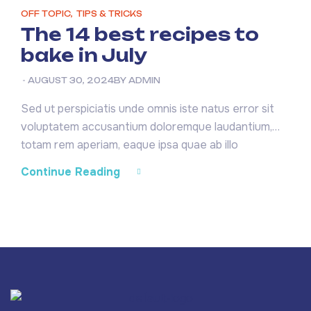
OFF TOPIC
,
TIPS & TRICKS
The 14 best recipes to
bake in July
AUGUST 30, 2024
BY
ADMIN
Sed ut perspiciatis unde omnis iste natus error sit
voluptatem accusantium doloremque laudantium,
totam rem aperiam, eaque ipsa quae ab illo
inventore veritatis et quasi architecto beatae vitae
Continue Reading
dicta sunt explicabo. Nemo enim ipsam voluptatem
quia voluptas sit aspernatur aut odit aut fugit, sed
quia consequuntur magni dolores eos qui ratione
voluptatem sequi nesciunt. Neque […]