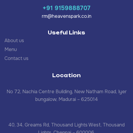
+91 9159888707
rm@heavenspark.co.in
Useful Links
About us
Menu
Contact us
Location
No 72, Nachia Centre Building, New Natham Road, Iyer
bungalow, Madurai – 625014
40, 34, Greams Rd, Thousand Lights West, Thousand
Lights, Chennai – 600006.