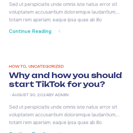
Sed ut perspiciatis unde omnis iste natus error sit
voluptatem accusantium doloremque laudantium,
totam rem aperiam, eaque ipsa quae ab illo
inventore veritatis et quasi architecto beatae vitae
Continue Reading
dicta sunt explicabo. Nemo enim ipsam voluptatem
quia voluptas sit aspernatur aut odit aut fugit, sed
quia consequuntur magni dolores eos qui ratione
voluptatem sequi nesciunt. Neque […]
HOW TO
,
UNCATEGORIZED
Why and how you should
start TikTok for you?
AUGUST 30, 2024
BY
ADMIN
Sed ut perspiciatis unde omnis iste natus error sit
voluptatem accusantium doloremque laudantium,
totam rem aperiam, eaque ipsa quae ab illo
inventore veritatis et quasi architecto beatae vitae