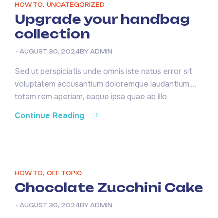
HOW TO
,
UNCATEGORIZED
Upgrade your handbag
collection
AUGUST 30, 2024
BY
ADMIN
Sed ut perspiciatis unde omnis iste natus error sit
voluptatem accusantium doloremque laudantium,
totam rem aperiam, eaque ipsa quae ab illo
inventore veritatis et quasi architecto beatae vitae
Continue Reading
dicta sunt explicabo. Nemo enim ipsam voluptatem
quia voluptas sit aspernatur aut odit aut fugit, sed
quia consequuntur magni dolores eos qui ratione
voluptatem sequi nesciunt. Neque […]
HOW TO
,
OFF TOPIC
Chocolate Zucchini Cake
AUGUST 30, 2024
BY
ADMIN